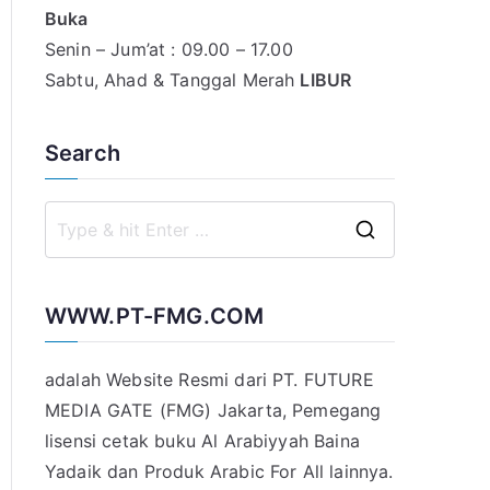
Buka
Senin – Jum’at : 09.00 – 17.00
Sabtu, Ahad & Tanggal Merah
LIBUR
Search
S
e
a
WWW.PT-FMG.COM
r
c
adalah Website Resmi dari PT. FUTURE
h
MEDIA GATE (FMG) Jakarta, Pemegang
f
lisensi cetak buku Al Arabiyyah Baina
o
Yadaik dan Produk Arabic For All lainnya.
r