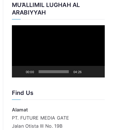
MU’ALLIMIL LUGHAH AL
e
ARABIYYAH
r
V
i
d
e
o
P
00:00
04:26
l
a
Find Us
y
e
Alamat
r
PT. FUTURE MEDIA GATE
Jalan Otista III No. 19B