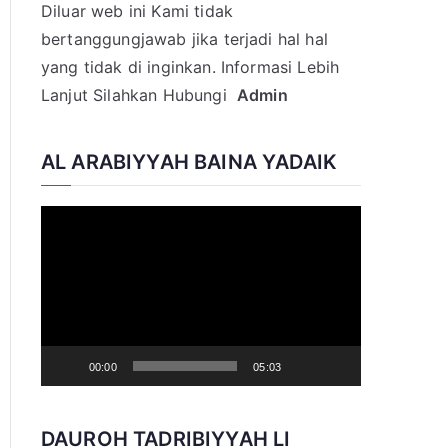
Diluar web ini Kami tidak
:
bertanggungjawab jika terjadi hal hal
yang tidak di inginkan. Informasi Lebih
Lanjut Silahkan Hubungi
Admin
AL ARABIYYAH BAINA YADAIK
V
i
d
e
o
P
00:00
05:03
l
a
DAUROH TADRIBIYYAH LI
y